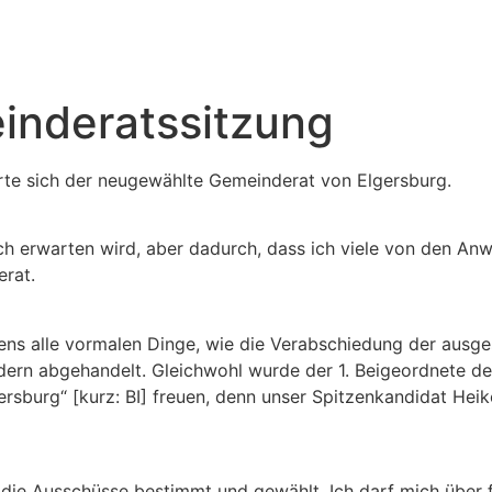
inderatssitzung
rte sich der neugewählte Gemeinderat von Elgersburg.
h erwarten wird, aber dadurch, dass ich viele von den Anw
erat.
tens alle vormalen Dinge, wie die Verabschiedung der ausg
ern abgehandelt. Gleichwohl wurde der 1. Beigeordnete des
gersburg“ [kurz: BI] freuen, denn unser Spitzenkandidat H
r die Ausschüsse bestimmt und gewählt. Ich darf mich über 