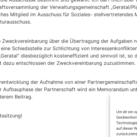
haftsversammlung der Verwaltungsgemeinschaft „Geratal/Pla
ches Mitglied im Ausschuss für Soziales- stellvertretendes
turausschuss.
ne Zweckvereinbarung über die Übertragung der Aufgaben n
 eine Schiedsstelle zur Schlichtung von Interessenkonflikt
ratal“ diesbezüglich kosteneffizient und sinnvoll ist, so
t dazu entschlossen der Zweckvereinbarung zuzustimmen. Di
terentwicklung der Aufnahme von einer Partnergemeinschaft
r Aufbauphase der Partnerschaft wird ein Memorandum unter
derem Beitrag.
Um dir ein 
ssitzung!
Geräteinfor
Technologie
auf dieser W
zurückziehs