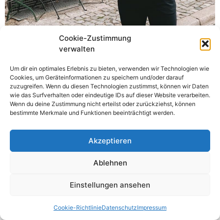
Diese Woche war Sitzungswoche des Deutschen
Cookie-Zustimmung
Bundestages. Einige brisante Beschlüsse bekommt man
verwalten
durch die Medien mit, wie die Grundrechte und der
Um dir ein optimales Erlebnis zu bieten, verwenden wir Technologien wie
Kohleausstieg. Mit großer Freude für die betroffenen
Cookies, um Geräteinformationen zu speichern und/oder darauf
Menschen habe ich die Nachricht der beschlossenen
zuzugreifen. Wenn du diesen Technologien zustimmst, können wir Daten
Grundrechte, auch manchmal Respektrente genannt,
wie das Surfverhalten oder eindeutige IDs auf dieser Website verarbeiten.
Wenn du deine Zustimmung nicht erteilst oder zurückziehst, können
gelesen. Ein sozialdemokratisches Projekt, welches rund
bestimmte Merkmale und Funktionen beeinträchtigt werden.
1,3 Millionen Menschen hilft. Davon sind ca. 800 Tsd.
[…]
Akzeptieren
Alle Rechte vorbehalten
Ablehnen
Einstellungen ansehen
Cookie-Richtlinie
Datenschutz
Impressum