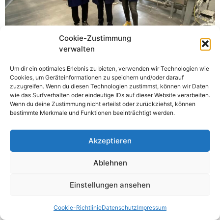
Cookie-Zustimmung
verwalten
Um dir ein optimales Erlebnis zu bieten, verwenden wir Technologien wie
Ein weiterer interessanter Besuch am Freitag, den 25.
Cookies, um Geräteinformationen zu speichern und/oder darauf
Juni 2021, war mit Innenminister und
zuzugreifen. Wenn du diesen Technologien zustimmst, können wir Daten
wie das Surfverhalten oder eindeutige IDs auf dieser Website verarbeiten.
Landesvorsitzenden der SPD Thüringen Georg Maier
Wenn du deine Zustimmung nicht erteilst oder zurückziehst, können
und Bundestagskandidaten Michael C. Müller war bei
bestimmte Merkmale und Funktionen beeinträchtigt werden.
den Wiegand-Glaswerken und PET GmbH in
Großbreitenbach. Hier werden PET-Flaschen recycelt
Akzeptieren
und wieder zu neuen Plastikfalschen hergestellt. Sogar
Plastik, welches aus den Weltmeeren rausgefischt wird,
Ablehnen
wird hier recycelt […]
Einstellungen ansehen
Alle Rechte vorbehalten
Cookie-Richtlinie
Datenschutz
Impressum