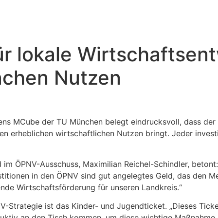
r lokale Wirtschaftsen
ifachen Nutzen
ens MCube der TU München belegt eindrucksvoll, dass der 
n erheblichen wirtschaftlichen Nutzen bringt. Jeder invest
m ÖPNV-Ausschuss, Maximilian Reichel-Schindler, betont:
stitionen in den ÖPNV sind gut angelegtes Geld, das den M
gende Wirtschaftsförderung für unseren Landkreis.“
-Strategie ist das Kinder- und Jugendticket. „Dieses Ticket
ruktiv an den Tisch kommen, um diese wichtige Maßnahme