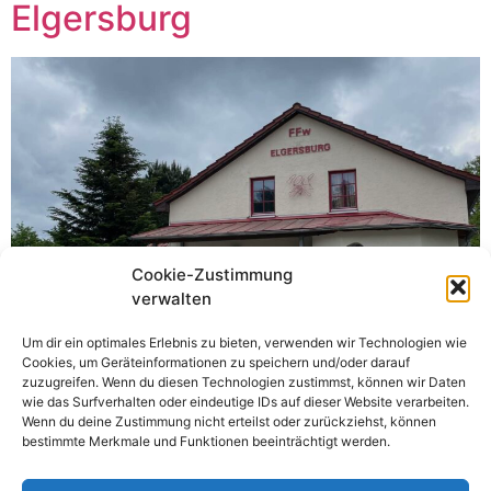
Elgersburg
Cookie-Zustimmung
verwalten
Um dir ein optimales Erlebnis zu bieten, verwenden wir Technologien wie
Cookies, um Geräteinformationen zu speichern und/oder darauf
zuzugreifen. Wenn du diesen Technologien zustimmst, können wir Daten
wie das Surfverhalten oder eindeutige IDs auf dieser Website verarbeiten.
Am Samstag, dem 18. Mai 2024, durfte ich als stiller
Wenn du deine Zustimmung nicht erteilst oder zurückziehst, können
Zuhörer und Zuschauer bei einem Ausbildungslehrgang
bestimmte Merkmale und Funktionen beeinträchtigt werden.
der Jugendfeuerwehr Elgersburg dabei sein. Das
heutige Thema war “Brennen & Löschen”. Nach etwas