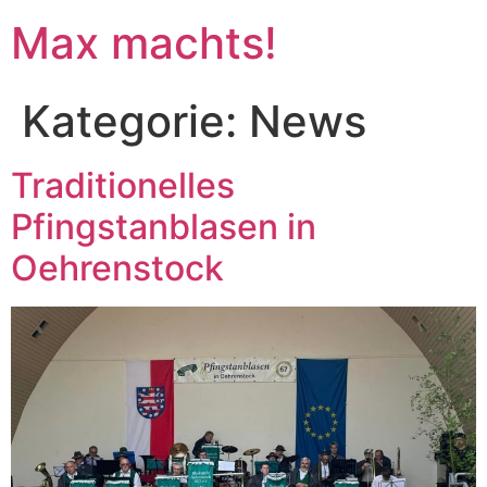
Max machts!
Kategorie:
News
Traditionelles
Pfingstanblasen in
Oehrenstock